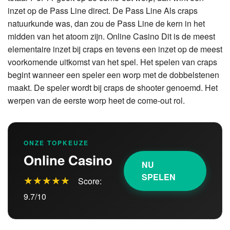
Contact
inzet op de Pass Line direct. De Pass Line Als craps
natuurkunde was, dan zou de Pass Line de kern in het
midden van het atoom zijn. Online Casino Dit is de meest
elementaire inzet bij craps en tevens een inzet op de meest
voorkomende uitkomst van het spel. Het spelen van craps
begint wanneer een speler een worp met de dobbelstenen
maakt. De speler wordt bij craps de shooter genoemd. Het
werpen van de eerste worp heet de come-out rol.
ONZE TOPKEUZE
Online Casino
NU
SPELEN
★★★★★
Score:
9.7/10