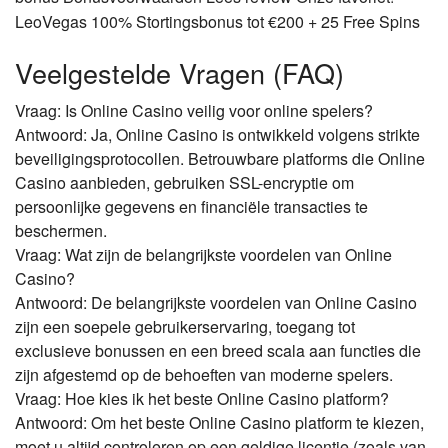
LeoVegas 100% Stortingsbonus tot €200 + 25 Free Spins
Veelgestelde Vragen (FAQ)
Vraag: Is Online Casino veilig voor online spelers?
Antwoord: Ja, Online Casino is ontwikkeld volgens strikte
beveiligingsprotocollen. Betrouwbare platforms die Online
Casino aanbieden, gebruiken SSL-encryptie om
persoonlijke gegevens en financiële transacties te
beschermen.
Vraag: Wat zijn de belangrijkste voordelen van Online
Casino?
Antwoord: De belangrijkste voordelen van Online Casino
zijn een soepele gebruikerservaring, toegang tot
exclusieve bonussen en een breed scala aan functies die
zijn afgestemd op de behoeften van moderne spelers.
Vraag: Hoe kies ik het beste Online Casino platform?
Antwoord: Om het beste Online Casino platform te kiezen,
moet u altijd controleren op een geldige licentie (zoals van