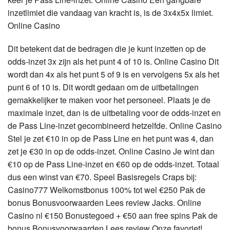
inzetlimiet die vandaag van kracht is, is de 3x4x5x limiet.
Online Casino
Dit betekent dat de bedragen die je kunt inzetten op de
odds-inzet 3x zijn als het punt 4 of 10 is. Online Casino Dit
wordt dan 4x als het punt 5 of 9 is en vervolgens 5x als het
punt 6 of 10 is. Dit wordt gedaan om de uitbetalingen
gemakkelijker te maken voor het personeel. Plaats je de
maximale inzet, dan is de uitbetaling voor de odds-inzet en
de Pass Line-inzet gecombineerd hetzelfde. Online Casino
Stel je zet €10 in op de Pass Line en het punt was 4, dan
zet je €30 in op de odds-inzet. Online Casino Je wint dan
€10 op de Pass Line-inzet en €60 op de odds-inzet. Totaal
dus een winst van €70. Speel Basisregels Craps bij:
Casino777 Welkomstbonus 100% tot wel €250 Pak de
bonus Bonusvoorwaarden Lees review Jacks. Online
Casino nl €150 Bonustegoed + €50 aan free spins Pak de
bonus Bonusvoorwaarden Lees review Onze favoriet!