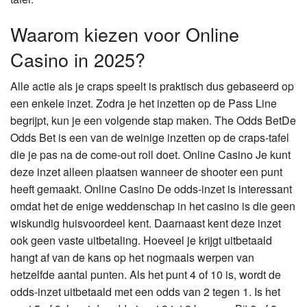
Waarom kiezen voor Online
Casino in 2025?
Alle actie als je craps speelt is praktisch dus gebaseerd op
een enkele inzet. Zodra je het inzetten op de Pass Line
begrijpt, kun je een volgende stap maken. The Odds BetDe
Odds Bet is een van de weinige inzetten op de craps-tafel
die je pas na de come-out roll doet. Online Casino Je kunt
deze inzet alleen plaatsen wanneer de shooter een punt
heeft gemaakt. Online Casino De odds-inzet is interessant
omdat het de enige weddenschap in het casino is die geen
wiskundig huisvoordeel kent. Daarnaast kent deze inzet
ook geen vaste uitbetaling. Hoeveel je krijgt uitbetaald
hangt af van de kans op het nogmaals werpen van
hetzelfde aantal punten. Als het punt 4 of 10 is, wordt de
odds-inzet uitbetaald met een odds van 2 tegen 1. Is het