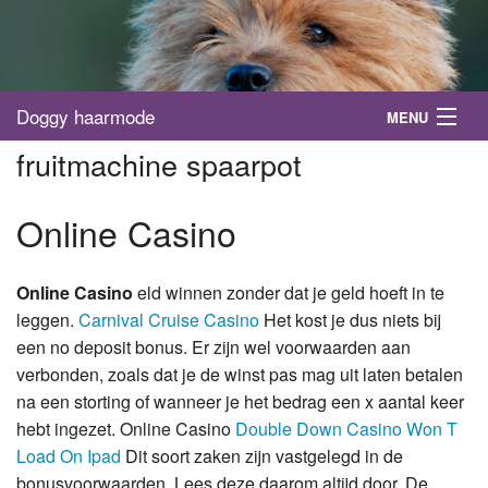
Doggy haarmode
MENU
fruitmachine spaarpot
Home
Informatie
Online Casino
Nieuws
Online Casino
eld winnen zonder dat je geld hoeft in te
Foto's
leggen.
Carnival Cruise Casino
Het kost je dus niets bij
een no deposit bonus. Er zijn wel voorwaarden aan
Voorna foto's
verbonden, zoals dat je de winst pas mag uit laten betalen
na een storting of wanneer je het bedrag een x aantal keer
Producten
hebt ingezet. Online Casino
Double Down Casino Won T
Verzorging
Load On Ipad
Dit soort zaken zijn vastgelegd in de
bonusvoorwaarden. Lees deze daarom altijd door. De