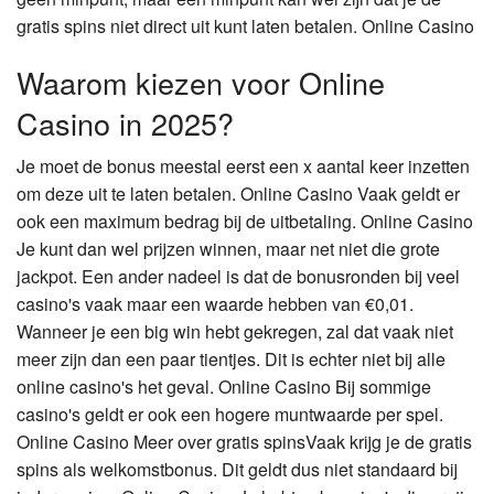
gratis spins niet direct uit kunt laten betalen. Online Casino
Waarom kiezen voor Online
Casino in 2025?
Je moet de bonus meestal eerst een x aantal keer inzetten
om deze uit te laten betalen. Online Casino Vaak geldt er
ook een maximum bedrag bij de uitbetaling. Online Casino
Je kunt dan wel prijzen winnen, maar net niet die grote
jackpot. Een ander nadeel is dat de bonusronden bij veel
casino's vaak maar een waarde hebben van €0,01.
Wanneer je een big win hebt gekregen, zal dat vaak niet
meer zijn dan een paar tientjes. Dit is echter niet bij alle
online casino's het geval. Online Casino Bij sommige
casino's geldt er ook een hogere muntwaarde per spel.
Online Casino Meer over gratis spinsVaak krijg je de gratis
spins als welkomstbonus. Dit geldt dus niet standaard bij