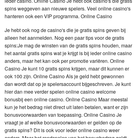
ieder casino. Online Casino Je hebt ook casino's die gratis
spins weggeven aan nieuwe spelers. Veel online casino's
hanteren ook een VIP programma. Online Casino
Je hebt ook nog de casino's die je gratis spins geven bij
alleen het aanmelden. Nog een paar tips voor de gratis
spins:Je mag de winsten van de gratis spins houden, maar
het aantal gratis spins wat je krijgt is bij ieder online casino
anders, maar het kan ook per promotie variëren. Online
Casino Je kunt 10 gratis spins krijgen, maar dit kunnen er
ook 100 zijn. Online Casino Als je geld hebt gewonnen
dan wordt dat op je spelersaccount bijgeschreven. Je kunt
hier dan mee verder spelen online casino welcome
bonusbij een online casino. Online Casino Maar meestal
kun je het bedrag niet direct uit laten betalen, want er zijn
bonusvoorwaarden van toepassing. Online Casino Je
vraagt je af welke bonusvoorwaarden er gelden op de
gratis spins? Dit is ook voor ieder online casino weer
anders. Maar het rondspelen van het bonusbedrag geldt