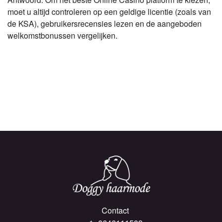
moet u altijd controleren op een geldige licentie (zoals van
de KSA), gebruikersrecensies lezen en de aangeboden
welkomstbonussen vergelijken.
Contact