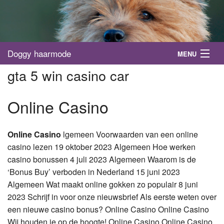
Doggy haarmode
MENU
gta 5 win casino car
Home
Informatie
Online Casino
Nieuws
Online Casino
lgemeen Voorwaarden van een online
Foto's
casino lezen 19 oktober 2023 Algemeen Hoe werken
casino bonussen 4 juli 2023 Algemeen Waarom is de
Voorna foto's
‘Bonus Buy’ verboden in Nederland 15 juni 2023
Algemeen Wat maakt online gokken zo populair 8 juni
Producten
2023 Schrijf in voor onze nieuwsbrief Als eerste weten over
Verzorging
een nieuwe casino bonus? Online Casino Online Casino
Wij houden je op de hoogte! Online Casino Online Casino