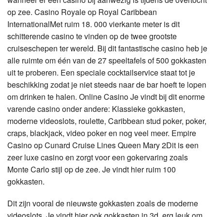
op zee. Casino Royale op Royal Caribbean
InternationalMet ruim 18. 000 vierkante meter is dit
schitterende casino te vinden op de twee grootste
cruiseschepen ter wereld. Bij dit fantastische casino heb je
alle ruimte om één van de 27 speeltafels of 500 gokkasten
uit te proberen. Een speciale cocktailservice staat tot je
beschikking zodat je niet steeds naar de bar hoeft te lopen
om drinken te halen. Online Casino Je vindt bij dit enorme
varende casino onder andere: Klassieke gokkasten,
moderne videoslots, roulette, Caribbean stud poker, poker,
craps, blackjack, video poker en nog veel meer. Empire
Casino op Cunard Cruise Lines Queen Mary 2Dit is een
zeer luxe casino en zorgt voor een gokervaring zoals
Monte Carlo stijl op de zee. Je vindt hier ruim 100
gokkasten.
Dit zijn vooral de nieuwste gokkasten zoals de moderne
videoslots. Je vindt hier ook gokkasten in 3d, erg leuk om