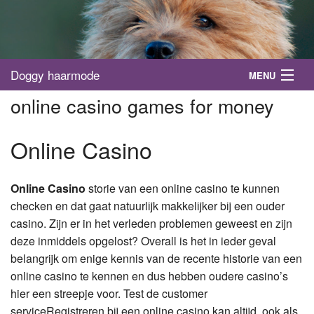
Doggy haarmode
MENU
online casino games for money
Home
Informatie
Online Casino
Nieuws
Online Casino
storie van een online casino te kunnen
Foto's
checken en dat gaat natuurlijk makkelijker bij een ouder
casino. Zijn er in het verleden problemen geweest en zijn
Voorna foto's
deze inmiddels opgelost? Overall is het in ieder geval
belangrijk om enige kennis van de recente historie van een
Producten
online casino te kennen en dus hebben oudere casino’s
Verzorging
hier een streepje voor. Test de customer
serviceRegistreren bij een online casino kan altijd, ook als