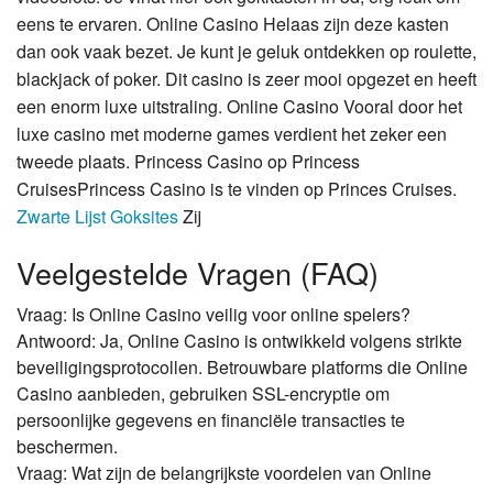
eens te ervaren. Online Casino Helaas zijn deze kasten
dan ook vaak bezet. Je kunt je geluk ontdekken op roulette,
blackjack of poker. Dit casino is zeer mooi opgezet en heeft
een enorm luxe uitstraling. Online Casino Vooral door het
luxe casino met moderne games verdient het zeker een
tweede plaats. Princess Casino op Princess
CruisesPrincess Casino is te vinden op Princes Cruises.
Zwarte Lijst Goksites
Zij
Veelgestelde Vragen (FAQ)
Vraag: Is Online Casino veilig voor online spelers?
Antwoord: Ja, Online Casino is ontwikkeld volgens strikte
beveiligingsprotocollen. Betrouwbare platforms die Online
Casino aanbieden, gebruiken SSL-encryptie om
persoonlijke gegevens en financiële transacties te
beschermen.
Vraag: Wat zijn de belangrijkste voordelen van Online